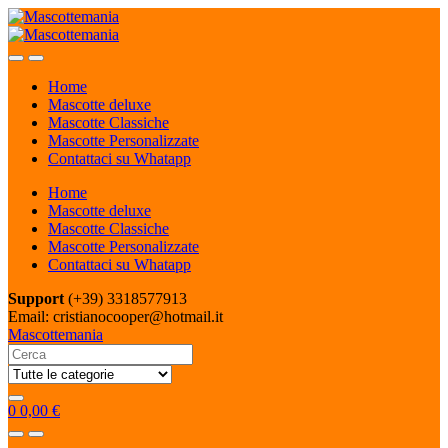
Skip
Skip
to
to
navigation
content
Home
Mascotte deluxe
Mascotte Classiche
Mascotte Personalizzate
Contattaci su Whatapp
Home
Mascotte deluxe
Mascotte Classiche
Mascotte Personalizzate
Contattaci su Whatapp
Support
(+39) 3318577913
Email: cristianocooper@hotmail.it
Mascottemania
Search
for:
0
0,00
€