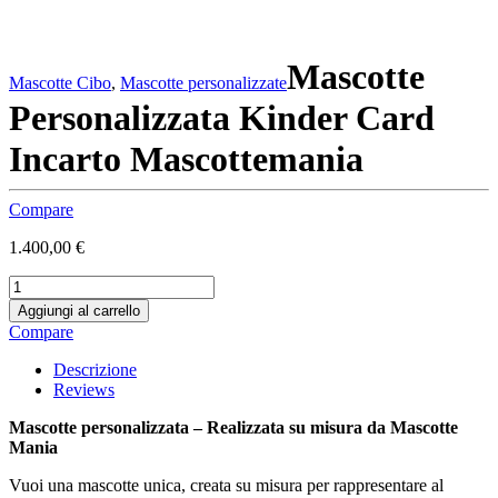
Mascotte
Mascotte Cibo
,
Mascotte personalizzate
Personalizzata Kinder Card
Incarto Mascottemania
Compare
1.400,00
€
Mascotte
Personalizzata
Aggiungi al carrello
Kinder
Compare
Card
Incarto
Descrizione
Mascottemania
Reviews
quantity
Mascotte personalizzata – Realizzata su misura da Mascotte
Mania
Vuoi una mascotte unica, creata su misura per rappresentare al